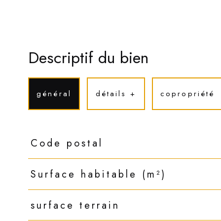
Descriptif du bien
général
détails +
copropriété
TRAD_PAMPERO_Caracteristique
Valeurs
Code postal
Surface habitable (m²)
surface terrain