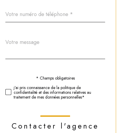
Téléphone
*
Message
Fieldset
*
par
défaut
Validation
* Champs obligatoires
j'ai pris connaissance de la politique de
confidentialité et des informations relatives au
traitement de mes données personnelles*
Contacter l'agence