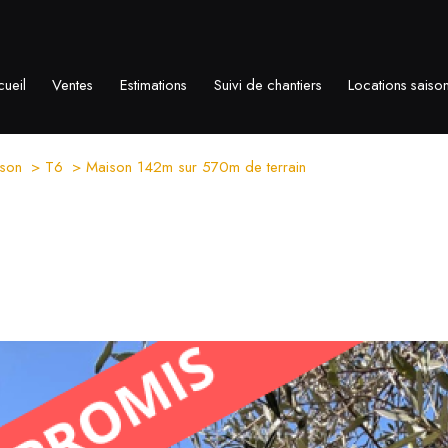
ueil
Ventes
Estimations
Suivi de chantiers
Locations saiso
son
T6
Maison 142m sur 570m de terrain