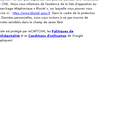
a CNIL. Nous vous informons de l’existence de la liste d'opposition au
archage téléphonique « Bloctel », sur laquelle vous pouvez vous
crire ici :
https://www.bloctel.gouv.fr
. Dans le cadre de la protection
 Données personnelles, nous vous invitons à ne pas inscrire de
nées sensibles dans le champ de saisie libre.
site est protégé par reCAPTCHA, les
Politiques de
nfidentialité
et es
Conditions d'utilisation
de Google
ppliquent.