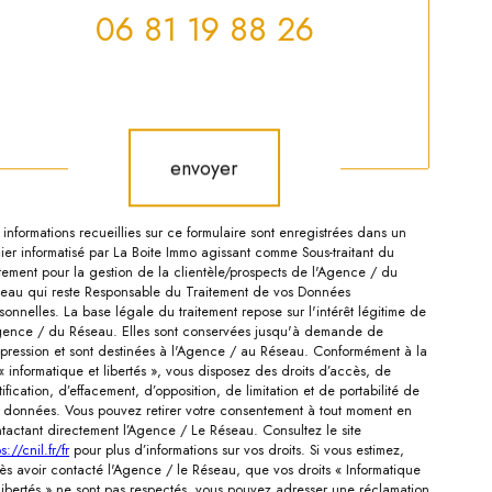
06 81 19 88 26
Validation
envoyer
 informations recueillies sur ce formulaire sont enregistrées dans un
hier informatisé par La Boite Immo agissant comme Sous-traitant du
itement pour la gestion de la clientèle/prospects de l'Agence / du
eau qui reste Responsable du Traitement de vos Données
sonnelles. La base légale du traitement repose sur l'intérêt légitime de
gence / du Réseau. Elles sont conservées jusqu'à demande de
pression et sont destinées à l'Agence / au Réseau. Conformément à la
 « informatique et libertés », vous disposez des droits d’accès, de
tification, d’effacement, d’opposition, de limitation et de portabilité de
 données. Vous pouvez retirer votre consentement à tout moment en
tactant directement l’Agence / Le Réseau. Consultez le site
s://cnil.fr/fr
pour plus d’informations sur vos droits. Si vous estimez,
ès avoir contacté l'Agence / le Réseau, que vos droits « Informatique
Libertés » ne sont pas respectés, vous pouvez adresser une réclamation