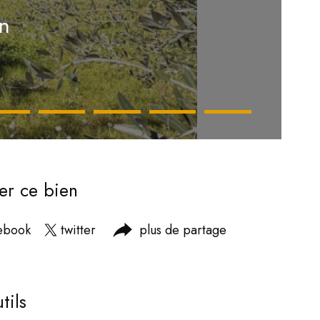
n
er ce bien
ebook
twitter
plus de partage
tils