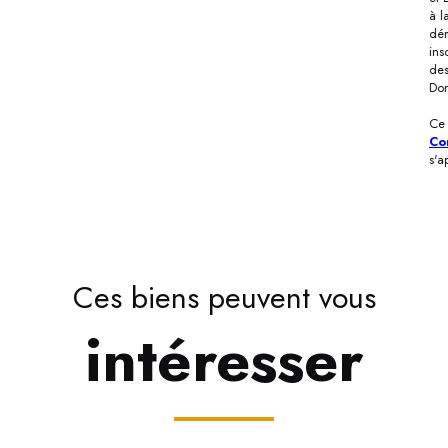
à l
dém
ins
des
Don
Ce 
Co
s'a
Ces biens peuvent vous
intéresser