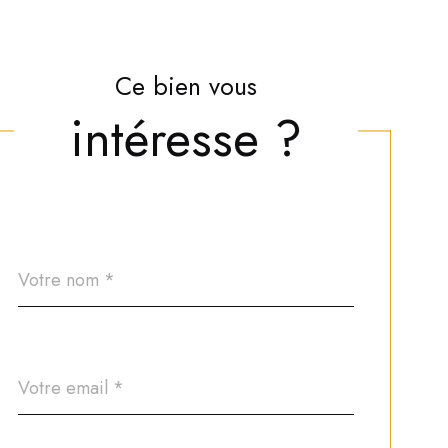
Ce bien vous
intéresse ?
Nom
Fieldset
*
par
défaut
email
*