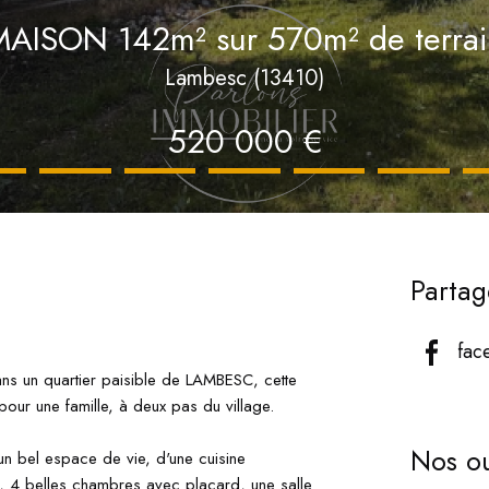
MAISON 142m² sur 570m² de terrai
Lambesc (13410)
520 000 €
Partag
fac
n quartier paisible de LAMBESC, cette
pour une famille, à deux pas du village.
Nos ou
n bel espace de vie, d'une cuisine
e, 4 belles chambres avec placard, une salle