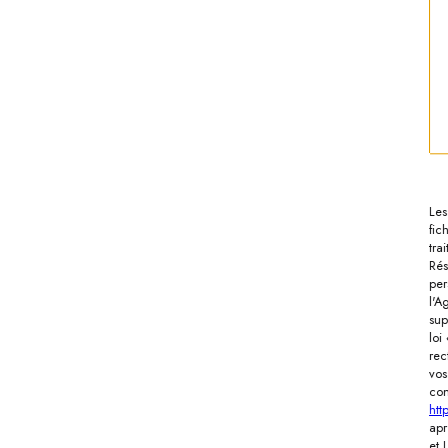
Les
fic
tra
Rés
per
l'A
sup
loi
rec
vos
con
http
apr
et 