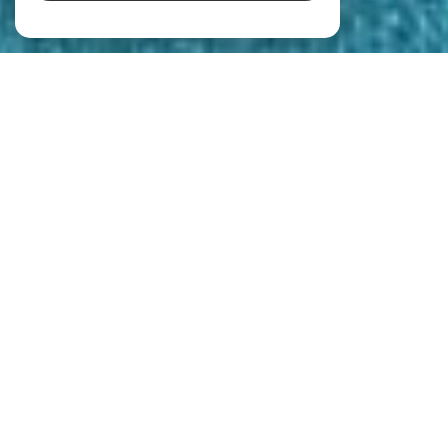
Parlons Immobilier
Les Demeures de Prestige
Tout l'immobilier à Saint-Cannat et ses
environs
Au cœur des Bouches-du-Rhône, l'agence Parlons Immobilier se distingue par
son approche humaine et professionnelle du marché immobilier sur Saint-Cannat
et ses alentours.
Fondée et dirigée par Elodie BATTUT, originaire de Saint-Cannat et forte d'une
riche expérience dans
l’immobilier haut de gamme
, elle mettra tout en
œuvre pour vous accompagner dans votre projet.
Un projet immobilier à Saint-Cannat
et les environs ? Découvrez nos