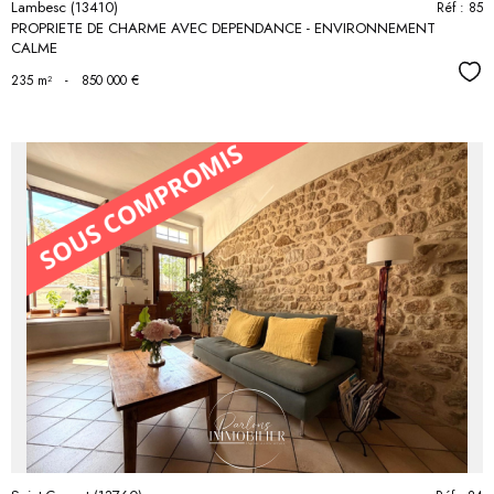
Lambesc (13410)
Réf : 85
PROPRIETE DE CHARME AVEC DEPENDANCE - ENVIRONNEMENT
CALME
Séle
235 m²
-
850 000 €
voir le
bien