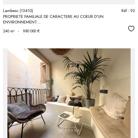
Lambesc (13410)
Réf : 92
PROPRIETE FAMILIALE DE CARACTERE AU COEUR D'UN
ENVIRONNEMENT...
Séle
240 m²
-
980 000 €
voir le
bien