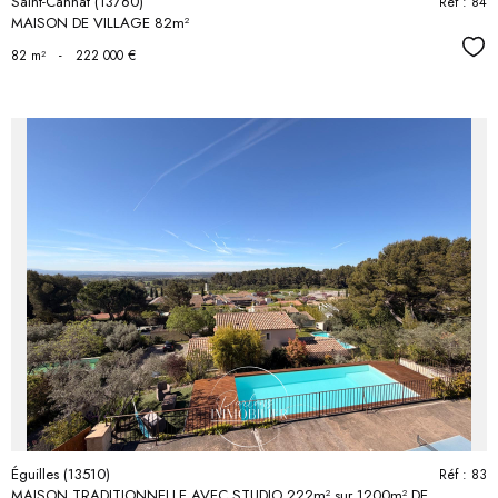
Saint-Cannat (13760)
Réf : 84
MAISON DE VILLAGE 82m²
Séle
82 m²
-
222 000 €
voir le
bien
Éguilles (13510)
Réf : 83
MAISON TRADITIONNELLE AVEC STUDIO 222m² sur 1200m² DE