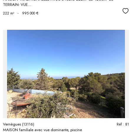
TERRAIN- VUE...
Séle
222 m²
-
995 000 €
voir le
bien
Vernègues (13116)
Réf : 81
MAISON familiale avec vue dominante, piscine