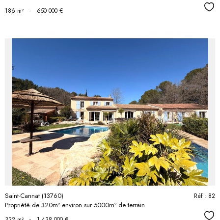
Séle
186 m²
-
650 000 €
voir le
bien
Saint-Cannat (13760)
Réf : 82
Propriété de 320m² environ sur 5000m² de terrain
Séle
322 m²
-
1 438 000 €