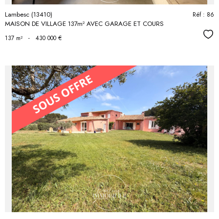
Lambesc (13410)
Réf : 86
MAISON DE VILLAGE 137m² AVEC GARAGE ET COURS
Séle
137 m²
-
430 000 €
voir le
bien