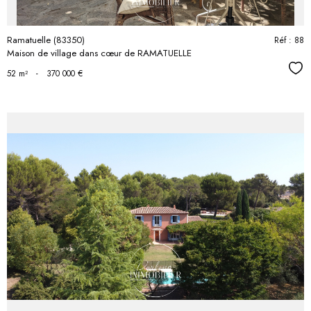
Ramatuelle (83350)
Réf : 88
Maison de village dans cœur de RAMATUELLE
Séle
52 m²
-
370 000 €
voir le
bien