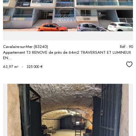
bien
Cavalaire-sur-Mer (83240)
Réf : 90
Appartement T3 RENOVE de près de 64m2 TRAVERSANT ET LUMINEUX
EN...
Séle
63,97 m²
-
325 000 €
voir le