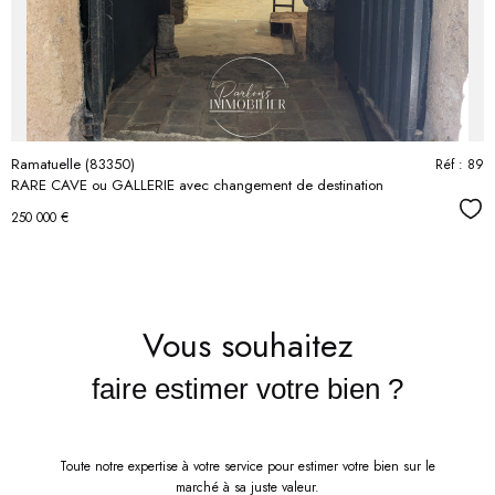
bien
Ramatuelle (83350)
Réf : 89
RARE CAVE ou GALLERIE avec changement de destination
Séle
250 000 €
Vous souhaitez
faire estimer votre bien ?
Toute notre expertise à votre service pour estimer votre bien sur le
marché à sa juste valeur.