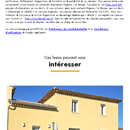
rectification, d’effacement, d’opposition, de limitation et de portabilité de vos données. Vous pouvez retirer votre
consentement à tout moment en contactant directement l’Agence / Le Réseau. Consultez le site
https://cnil.fr/fr
pour plus d’informations sur vos droits. Si vous estimez, après avoir contacté l'Agence / le Réseau, que vos droits
« Informatique et Libertés » ne sont pas respectés, vous pouvez adresser une réclamation à la CNIL. Nous vous
informons de l’existence de la liste d'opposition au démarchage téléphonique « Bloctel », sur laquelle vous pouvez
vous inscrire ici :
https://www.bloctel.gouv.fr
. Dans le cadre de la protection des Données personnelles, nous vous
invitons à ne pas inscrire de Données sensibles dans le champ de saisie libre.
Ce site est protégé par reCAPTCHA, les
Politiques de Confidentialité
et es
Conditions
d'utilisation
de Google s'appliquent.
Ces biens peuvent vous
intéresser