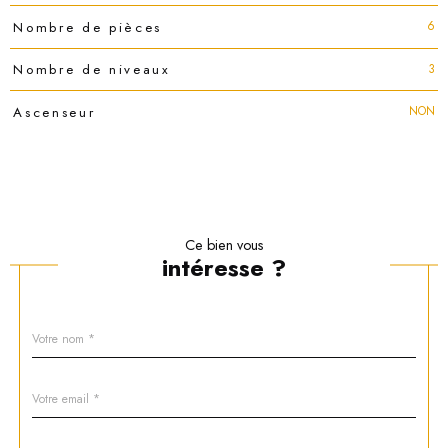
6
Nombre de pièces
3
Nombre de niveaux
NON
Ascenseur
Ce bien vous
intéresse ?
Nom
Fieldset
*
par
défaut
email
*
Téléphone