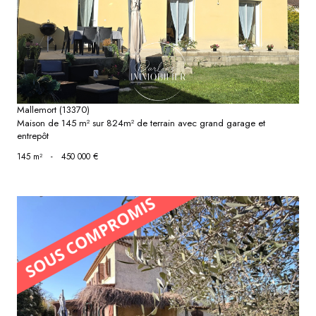
voir le bien
Mallemort (13370)
Maison de 145 m² sur 824m² de terrain avec grand garage et
entrepôt
145 m²
-
450 000 €
voir le bien