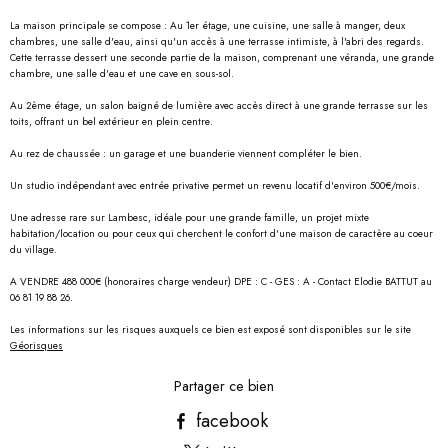
La maison principale se compose : Au 1er étage, une cuisine, une salle à manger, deux
chambres, une salle d'eau, ainsi qu'un accès à une terrasse intimiste, à l'abri des regards.
Cette terrasse dessert une seconde partie de la maison, comprenant une véranda, une grande
chambre, une salle d'eau et une cave en sous-sol.
Au 2ème étage, un salon baigné de lumière avec accès direct à une grande terrasse sur les
toits, offrant un bel extérieur en plein centre.
Au rez de chaussée : un garage et une buanderie viennent compléter le bien.
Un studio indépendant avec entrée privative permet un revenu locatif d'environ 500€/mois.
Une adresse rare sur Lambesc, idéale pour une grande famille, un projet mixte
habitation/location ou pour ceux qui cherchent le confort d'une maison de caractère au coeur
du village.
A VENDRE 488 000€ (honoraires charge vendeur) DPE : C - GES : A - Contact Elodie BATTUT au
06 81 19 88 26.
Les informations sur les risques auxquels ce bien est exposé sont disponibles sur le site
Géorisques
Partager ce bien
facebook