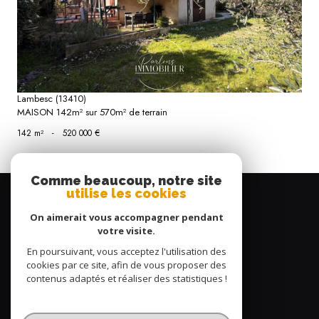
Lambesc (13410)
MAISON 142m² sur 570m² de terrain
142 m²
-
520 000 €
Comme beaucoup, notre site
Se
utilise les cookies
connecter
On aimerait vous accompagner pendant
espace propriétaire
votre visite.
En poursuivant, vous acceptez l'utilisation des
cookies par ce site, afin de vous proposer des
Nous
suivre
contenus adaptés et réaliser des statistiques !