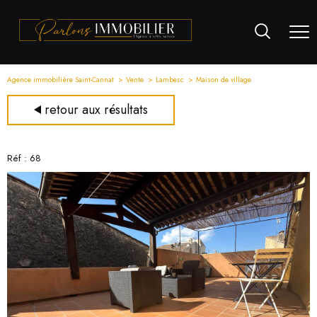
Agence immobilière Saint-Cannat
Vente
Lambesc
Maison de village
retour aux résultats
Réf : 68