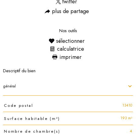
twitter
plus de partage
Nos outils
sélectionner
calculatrice
imprimer
Descriptif du bien
général
TRAD_PAMPERO_Caracteristique
Valeurs
13410
Code postal
193 m²
Surface habitable (m²)
4
Nombre de chambre(s)