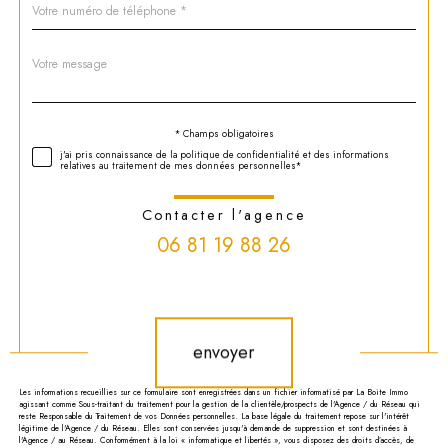
*
Message
Fieldset
*
par
défaut
Validation
* Champs obligatoires
j'ai pris connaissance de la politique de confidentialité et des informations
relatives au traitement de mes données personnelles*
Contacter l'agence
06 81 19 88 26
Validation
envoyer
Les informations recueillies sur ce formulaire sont enregistrées dans un fichier informatisé par La Boite Immo
agissant comme Sous-traitant du traitement pour la gestion de la clientèle/prospects de l'Agence / du Réseau qui
reste Responsable du Traitement de vos Données personnelles. La base légale du traitement repose sur l'intérêt
légitime de l'Agence / du Réseau. Elles sont conservées jusqu'à demande de suppression et sont destinées à
l'Agence / au Réseau. Conformément à la loi « informatique et libertés », vous disposez des droits d’accès, de