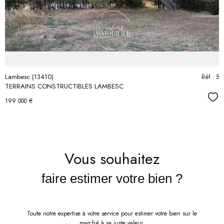
bien
Lambesc (13410)
Réf : 5
TERRAINS CONSTRUCTIBLES LAMBESC
Séle
199 000 €
Vous souhaitez
faire estimer votre bien ?
Toute notre expertise à votre service pour estimer votre bien sur le
marché à sa juste valeur.