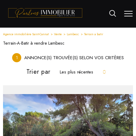
Agence immobilière Saint-Cannat
Vente
Lambesc
Terrain a batir
Terrain-A-Batir à vendre Lambesc
1
ANNONCE(S) TROUVÉE(S) SELON VOS CRITÈRES
Trier par
Les plus récentes
voir le