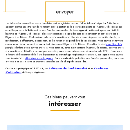
envoyer
Les informations recueillies sur ce formulaire sont enregistrées dans un fichier informatisé par La Boite Immo
agissant comme Sous-traitant du traitement pour la gestion de la clientèle/prospects de l'Agence / du Réseau qui
reste Responsable du Traitement de vos Données personnelles. La base légale du traitement repose sur l'intérêt
légitime de l'Agence / du Réseau. Elles sont conservées jusqu'à demande de suppression et sont destinées à
l'Agence / au Réseau. Conformément à la loi « informatique et libertés », vous disposez des droits d’accès, de
rectification, d’effacement, d’opposition, de limitation et de portabilité de vos données. Vous pouvez retirer votre
consentement à tout moment en contactant directement l’Agence / Le Réseau. Consultez le site
https://cnil.fr/fr
pour plus d’informations sur vos droits. Si vous estimez, après avoir contacté l'Agence / le Réseau, que vos droits
« Informatique et Libertés » ne sont pas respectés, vous pouvez adresser une réclamation à la CNIL. Nous vous
informons de l’existence de la liste d'opposition au démarchage téléphonique « Bloctel », sur laquelle vous pouvez
vous inscrire ici :
https://www.bloctel.gouv.fr
. Dans le cadre de la protection des Données personnelles, nous vous
invitons à ne pas inscrire de Données sensibles dans le champ de saisie libre.
Ce site est protégé par reCAPTCHA, les
Politiques de Confidentialité
et es
Conditions
d'utilisation
de Google s'appliquent.
Ces biens peuvent vous
intéresser