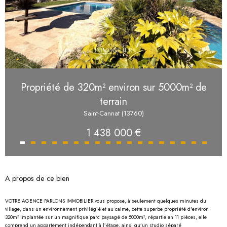
Propriété de 320m² environ sur 5000m² de
terrain
Saint-Cannat (13760)
1 438 000 €
A propos de ce bien
VOTRE AGENCE PARLONS IMMOBILIER vous propose, à seulement quelques minutes du
village, dans un environnement privilégié et au calme, cette superbe propriété d'environ
320m² implantée sur un magnifique parc paysagé de 5000m², répartie en 11 pièces, elle
comprend un appartement indépendant à l’étage, ainsi qu’un studio séparé