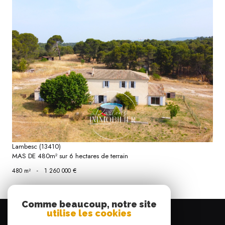
voir le bien
Lambesc (13410)
MAS DE 480m² sur 6 hectares de terrain
480 m²
-
1 260 000 €
Comme beaucoup, notre site
Se
utilise les cookies
connecter