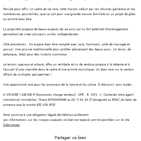
Pensée pour offrir un cadre de vie rare, cette maison séduit par ses volumes généreux et ses
nombreuses possibilités, que ce soit pour une grande maison familiale ou un projet de gîtes
ou activité bien être.
La propriété propose de beaux espaces de vie ainsi qu'un fort potentiel d'aménagement
permettant de créer plusieurs unités indépendantes.
Côté prestations : Un espace bien être complet avec sana, hammam, salle de massage et
jaccuzi. Une piscine traditionnelle pour profiter pleinement des beaux jours. Un terrai, de
pétanque, idéal pour des instants conviviaux.
Le terrain spacieux et arboré, offre un véritbale écrin de verdure propice à la détente et à
l'accueil d'une clientèle dans le cadre d'une activité touristique. Un bien rare sur le secteur
offrant de multiples perspectives !
Une opportunité rare pour les amoureux de la nature et du calme. À découvrir sans tarder...
A VENDRE 1 438 000 € (honoraires charge vendeur) - DPE : B - GES : C. Contactez votre agent
commercial immobilier,
Thierry BONHOMME au 06 11 26 54 51 (enregistré au RSAC de Salon de
provence sous le numéro 832 436 893)
Zone soumise à une obligation légale de débroussaillement.
Les informations sur les risques auxquels ce bien est exposé sont disponibles sur le site
Géorisques
Partager ce bien