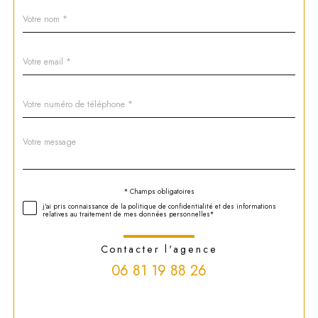
Nom
Fieldset
*
par
défaut
email
*
Téléphone
*
Message
Fieldset
*
par
défaut
Validation
* Champs obligatoires
j'ai pris connaissance de la politique de confidentialité et des informations
relatives au traitement de mes données personnelles*
Contacter l'agence
06 81 19 88 26
Validation