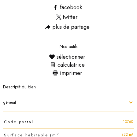
facebook
twitter
plus de partage
Nos outils
sélectionner
calculatrice
imprimer
Descriptif du bien
général
TRAD_PAMPERO_Caracteristique
Valeurs
13760
Code postal
322 m²
Surface habitable (m²)