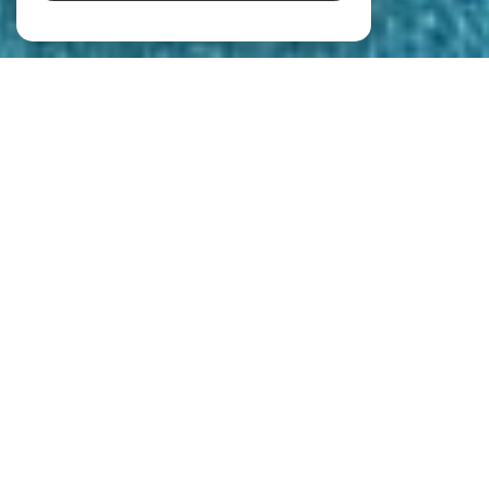
Parlons Immobilier
Les Demeures de Prestige
Tout l'immobilier à Saint-Cannat et ses
environs
Au cœur des Bouches-du-Rhône, l'agence Parlons Immobilier se distingue par
son approche humaine et professionnelle du marché immobilier sur Saint-Cannat
et ses alentours.
Fondée et dirigée par Elodie BATTUT, originaire de Saint-Cannat et forte d'une
riche expérience dans
l’immobilier haut de gamme
, elle mettra tout en
œuvre pour vous accompagner dans votre projet.
Un projet immobilier à Saint-Cannat
et les environs ? Découvrez nos